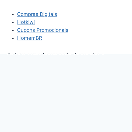
Compras Digitais
Hotkiwi
Cupons Promocionais
HomemBR
Os links acima fazem parte de projetos e
plataformas relacionados aos temas abordados
neste site.