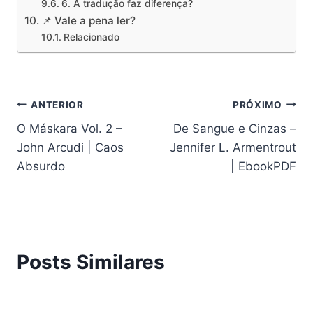
6. A tradução faz diferença?
📌 Vale a pena ler?
Relacionado
Navegação
ANTERIOR
PRÓXIMO
O Máskara Vol. 2 –
De Sangue e Cinzas –
de
John Arcudi | Caos
Jennifer L. Armentrout
Post
Absurdo
| EbookPDF
Posts Similares