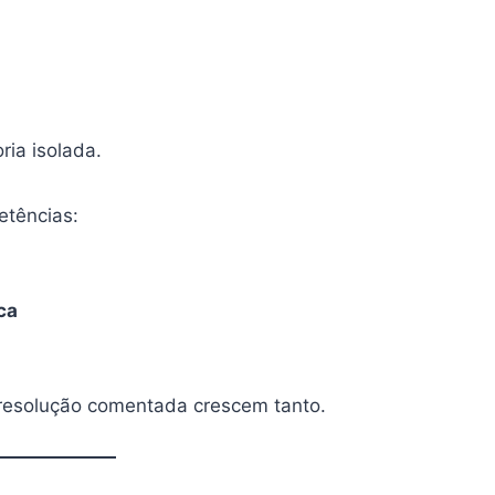
ia isolada.
etências:
ca
 resolução comentada crescem tanto.