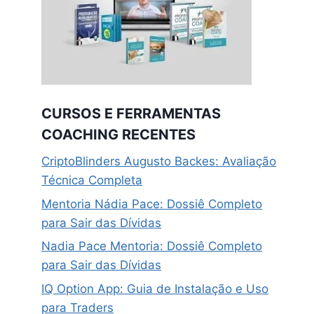
CURSOS E FERRAMENTAS
COACHING RECENTES
CriptoBlinders Augusto Backes: Avaliação
Técnica Completa
Mentoria Nádia Pace: Dossiê Completo
para Sair das Dívidas
Nadia Pace Mentoria: Dossiê Completo
para Sair das Dívidas
IQ Option App: Guia de Instalação e Uso
para Traders