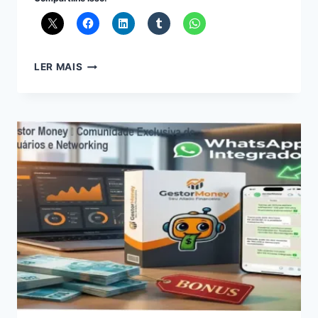
APOSTILA
LER MAIS
MASSAS
PERFEITAS
–
COMUNIDADE
EXCLUSIVA
MARRARA