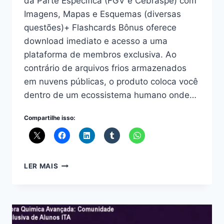
da Parte Específica (FGV e Cebraspe) com
Imagens, Mapas e Esquemas (diversas
questões)+ Flashcards Bônus oferece
download imediato e acesso a uma
plataforma de membros exclusiva. Ao
contrário de arquivos frios armazenados
em nuvens públicas, o produto coloca você
dentro de um ecossistema humano onde…
Compartilhe isso:
POLICIAL
LER MAIS
LEGISLATIVO:
COMUNIDADE
EXCLUSIVA
+
410