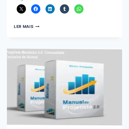
CURSO
LER MAIS
DE
RUSSO
–
FLUÊNCIA
INCONDICIONAL
+
NETWORKING
DE
ALUNOS