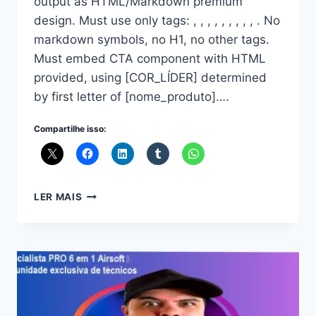
output as HTML/Markdown premium
design. Must use only tags: , , , , , , , , , . No
markdown symbols, no H1, no other tags.
Must embed CTA component with HTML
provided, using [COR_LÍDER] determined
by first letter of [nome_produto]….
Compartilhe isso:
MESTRES
LER MAIS
DO
ALGORITMO:
DOMINE
O
YOUTUBE
COM
AUTOMAÇÃO
E