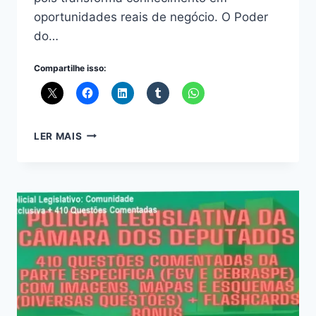
oportunidades reais de negócio. O Poder
do…
Compartilhe isso:
GRUPO
LER MAIS
DEV
+
EFICIENTE
DE
ALBERTO
LUIZ:
IA
E
NETWORKING