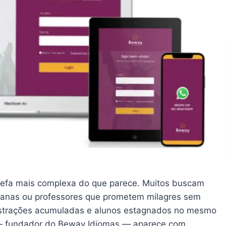
arefa mais complexa do que parece. Muitos buscam
manas ou professores que prometem milagres sem
rustrações acumuladas e alunos estagnados no mesmo
 — fundador do Beway Idiomas — aparece com