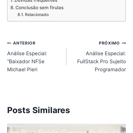
Dúvidas frequentes
Conclusão sem firulas
Relacionado
Navegação
ANTERIOR
PRÓXIMO
Análise Especial:
Análise Especial:
de
“Baixador NFSe
FullStack Pro Sujeito
Post
Michael Pieri
Programador
Posts Similares