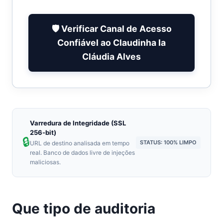
🛡️ Verificar Canal de Acesso
Confiável ao Claudinha Ia
Cláudia Alves
Varredura de Integridade (SSL
256-bit)
🔒
STATUS: 100% LIMPO
URL de destino analisada em tempo
real. Banco de dados livre de injeções
maliciosas.
Que tipo de auditoria