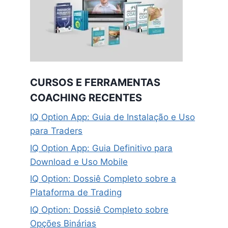
CURSOS E FERRAMENTAS
COACHING RECENTES
IQ Option App: Guia de Instalação e Uso
para Traders
IQ Option App: Guia Definitivo para
Download e Uso Mobile
IQ Option: Dossiê Completo sobre a
Plataforma de Trading
IQ Option: Dossiê Completo sobre
Opções Binárias