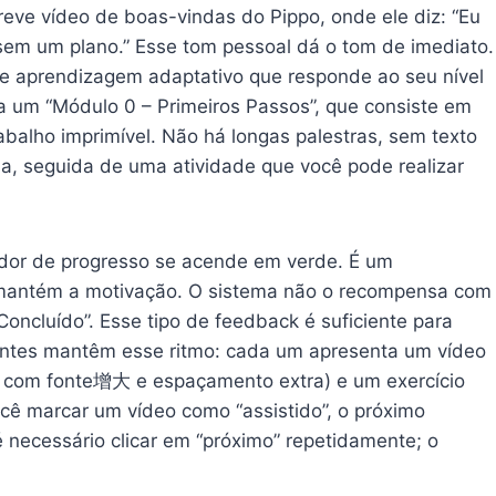
eve vídeo de boas-vindas do Pippo, onde ele diz: “Eu
 sem um plano.” Esse tom pessoal dá o tom de imediato.
e aprendizagem adaptativo que responde ao seu nível
ra um “Módulo 0 – Primeiros Passos”, que consiste em
abalho imprimível. Não há longas palestras, sem texto
a, seguida de uma atividade que você pode realizar
idor de progresso se acende em verde. É um
e mantém a motivação. O sistema não o recompensa com
 Concluído”. Esse tipo de feedback é suficiente para
intes mantêm esse ritmo: cada um apresenta um vídeo
o com fonte增大 e espaçamento extra) e um exercício
ocê marcar um vídeo como “assistido”, o próximo
necessário clicar em “próximo” repetidamente; o