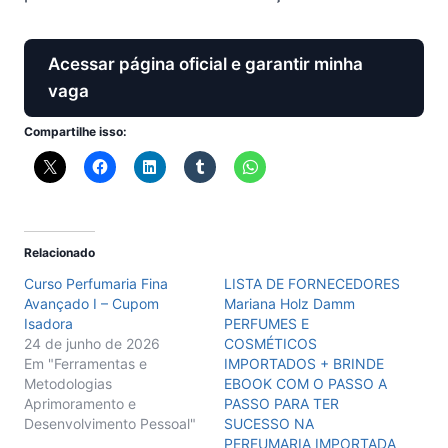
Acessar página oficial e garantir minha
vaga
Compartilhe isso:
Relacionado
Curso Perfumaria Fina
LISTA DE FORNECEDORES
Avançado I – Cupom
Mariana Holz Damm
Isadora
PERFUMES E
24 de junho de 2026
COSMÉTICOS
Em "Ferramentas e
IMPORTADOS + BRINDE
Metodologias
EBOOK COM O PASSO A
Aprimoramento e
PASSO PARA TER
Desenvolvimento Pessoal"
SUCESSO NA
PERFUMARIA IMPORTADA