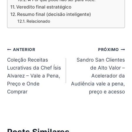
Veredito final estratégico
Resumo final (decisão inteligente)
Relacionado
Navegação
ANTERIOR
PRÓXIMO
Coleção Receitas
Sandro San Clientes
de
Lucrativas da Chef Ísis
de Alto Valor –
Post
Alvarez – Vale a Pena,
Acelerador da
Preço e Onde
Audiência vale a pena,
Comprar
preço e acesso
Posts Similares