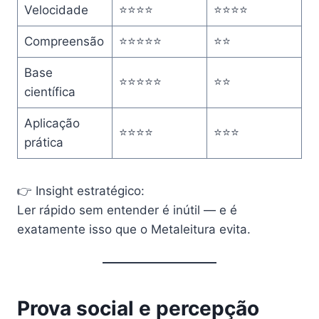
Velocidade
⭐⭐⭐⭐
⭐⭐⭐⭐
Compreensão
⭐⭐⭐⭐⭐
⭐⭐
Base
⭐⭐⭐⭐⭐
⭐⭐
científica
Aplicação
⭐⭐⭐⭐
⭐⭐⭐
prática
👉 Insight estratégico:
Ler rápido sem entender é inútil — e é
exatamente isso que o Metaleitura evita.
Prova social e percepção