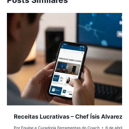
Receitas Lucrativas – Chef Ísis Alvarez
Por
Equipe e Curadoria Ferramentas do Coach
6 de abril d