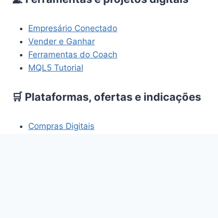
Empresário Conectado
Vender e Ganhar
Ferramentas do Coach
MQL5 Tutorial
🛒 Plataformas, ofertas e indicações
Compras Digitais
Hotkiwi
Cupons Promocionais
HomemBR
Os links acima fazem parte de projetos e
plataformas relacionados aos temas abordados