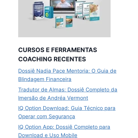
CURSOS E FERRAMENTAS
COACHING RECENTES
Dossiê Nadia Pace Mentoria: O Guia de
Blindagem Financeira
Tradutor de Almas: Dossiê Completo da
Imersão de Andréa Vermont
IQ Option Download: Guia Técnico para
Operar com Segurança
IQ Option App: Dossiê Completo para
Download e Uso Mobile