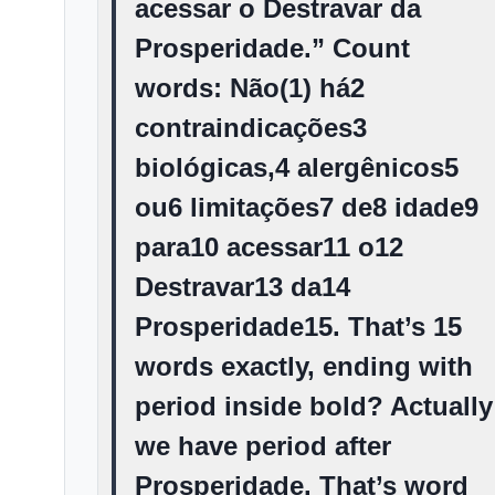
acessar o Destravar da
Prosperidade.
” Count
words: Não(1) há2
contraindicações3
biológicas,4 alergênicos5
ou6 limitações7 de8 idade9
para10 acessar11 o12
Destravar13 da14
Prosperidade15. That’s 15
words exactly, ending with
period inside bold? Actually
we have period after
Prosperidade. That’s word