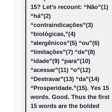
15? Let’s recount: “Não”(1)
“há”(2)
“contraindicações”(3)
“biológicas,”(4)
“alergênicos”(5) “ou”(6)
“limitações”(7) “de”(8)
“idade”(9) “para”(10)
“acessar”(11) “o”(12)
“Destravar”(13) “da”(14)
“Prosperidade.”(15). Yes 15
words. Good. Thus the first
15 words are the bolded