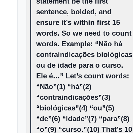
statement be the first
sentence, bolded, and
ensure it’s within first 15
words. So we need to count
words. Example: “
Não há
contraindicações biológicas
ou de idade para o curso.
Ele é…” Let’s count words:
“Não”(1) “há”(2)
“contraindicações”(3)
“biológicas”(4) “ou”(5)
“de”(6) “idade”(7) “para”(8)
“o”(9) “curso.”(10) That’s 10