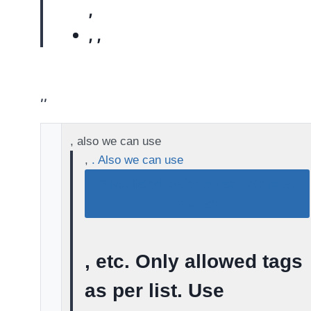
,
,
,
,
,
, also we can use
,
. Also we can use
? Not listed. Safer to use
. We must
not use
, etc. Only allowed tags
as per list. Use