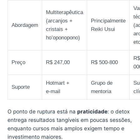
Va
Multiterapêutica
té
(arcanjos +
Principalmente
Abordagem
(a
cristais +
Reiki Usui
ar
ho’oponopono)
etc
R$
Preço
R$ 247,00
R$ 500‑800
00
Hotmart +
Grupo de
Su
Suporte
e‑mail
mentoria
clí
O ponto de ruptura está na
praticidade
: o detox
entrega resultados tangíveis em poucas sessões,
enquanto cursos mais amplos exigem tempo e
investimento maiores.