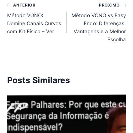
Navegação
ANTERIOR
PRÓXIMO
Método VONO:
Método VONO vs Easy
de
Domine Canais Curvos
Endo: Diferenças,
Post
com Kit Físico – Ver
Vantagens e a Melhor
Escolha
Posts Similares