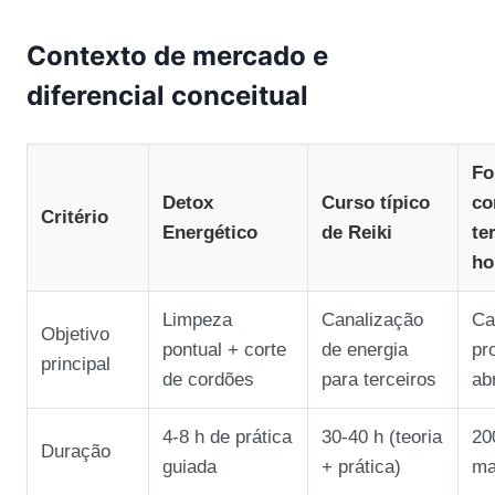
Contexto de mercado e
diferencial conceitual
Fo
Detox
Curso típico
co
Critério
Energético
de Reiki
te
ho
Limpeza
Canalização
Ca
Objetivo
pontual + corte
de energia
pr
principal
de cordões
para terceiros
ab
4‑8 h de prática
30‑40 h (teoria
20
Duração
guiada
+ prática)
ma