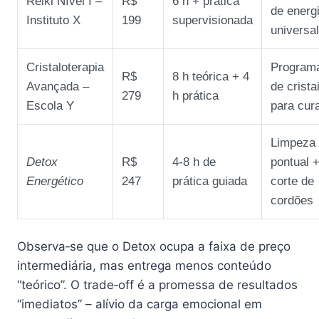
Reiki Nível I –
R$
6 h + prática
de energ
Instituto X
199
supervisionada
universal
Cristaloterapia
Program
R$
8 h teórica + 4
Avançada –
de crista
279
h prática
Escola Y
para cur
Limpeza
Detox
R$
4‑8 h de
pontual 
Energético
247
prática guiada
corte de
cordões
Observa‑se que o Detox ocupa a faixa de preço
intermediária, mas entrega menos conteúdo
“teórico”. O trade‑off é a promessa de resultados
“imediatos” – alívio da carga emocional em