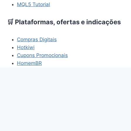
MQL5 Tutorial
🛒 Plataformas, ofertas e indicações
Compras Digitais
Hotkiwi
Cupons Promocionais
HomemBR
Os links acima fazem parte de projetos e
plataformas relacionados aos temas abordados
neste site.