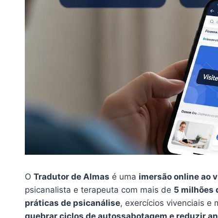
O
Tradutor de Almas
é uma
imersão online ao v
psicanalista e terapeuta com mais de
5 milhões 
práticas de psicanálise
, exercícios vivenciais 
quebrar ciclos de autossabotagem e reduzir a