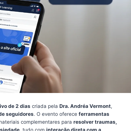
ivo de 2 dias
criada pela
Dra. Andréa Vermont
,
de seguidores
. O evento oferece
ferramentas
e materiais complementares para
resolver traumas,
nsiedade
, tudo com
interação direta com a