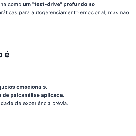
iona como
um “test-drive” profundo no
práticas para autogerenciamento emocional, mas não
o é
oqueios emocionais
.
s de psicanálise aplicada
.
dade de experiência prévia.