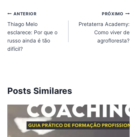
Navegação
ANTERIOR
PRÓXIMO
Thiago Melo
Pretaterra Academy:
de
esclarece: Por que o
Como viver de
Post
russo ainda é tão
agrofloresta?
difícil?
Posts Similares