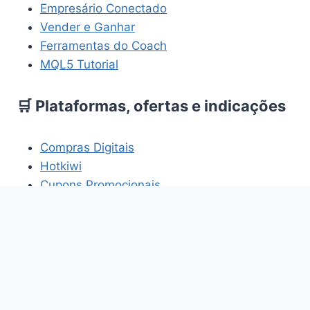
Empresário Conectado
Vender e Ganhar
Ferramentas do Coach
MQL5 Tutorial
🛒 Plataformas, ofertas e indicações
Compras Digitais
Hotkiwi
Cupons Promocionais
HomemBR
Os links acima fazem parte de projetos e
plataformas relacionados aos temas abordados
neste site.