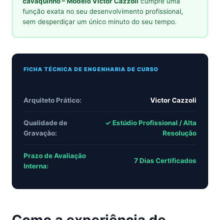
cavaquinho – Modelo Victor Cazzoli
cumpre uma
função exata no seu desenvolvimento profissional,
sem desperdiçar um único minuto do seu tempo.
FICHA TÉCNICA DE ENGENHARIA DE CURSO
Arquiteto Prático:
Victor Cazzoli
Qualidade de
✓ Estúdio Profissional / Alta
Gravação:
Resolução
Prazo de Avaliação
7 Dias Certificados
Interna:
Como a experiência de