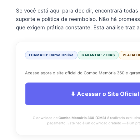
Se você está aqui para decidir, encontrará todas
suporte e política de reembolso. Não há promess
que exigem prática constante. Esta análise traz a 
FORMATO: Curso Online
GARANTIA: 7 DIAS
PLATAFO
Acesse agora o site oficial do Combo Memória 360 e garant
⬇ Acessar o Site Ofici
O download de
Combo Memória 360 (CM3)
é realizado exclusi
pagamento. Este não é um download gratuito — é um pr