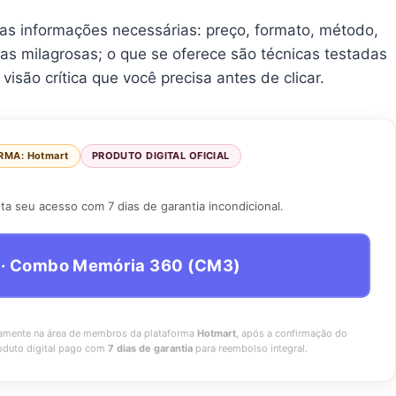
 as informações necessárias: preço, formato, método,
as milagrosas; o que se oferece são técnicas testadas
visão crítica que você precisa antes de clicar.
RMA: Hotmart
PRODUTO DIGITAL OFICIAL
a seu acesso com 7 dias de garantia incondicional.
al · Combo Memória 360 (CM3)
vamente na área de membros da plataforma
Hotmart
, após a confirmação do
oduto digital pago com
7 dias de garantia
para reembolso integral.