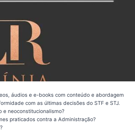
deos, áudios e e-books com conteúdo e abordagem
onformidade com as últimas decisões do STF e STJ.
o e neoconstitucionalismo?
rimes praticados contra a Administração?
a?