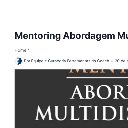
Mentoring Abordagem Mul
Home
/
Por
Equipe e Curadoria Ferramentas do Coach
20 de a