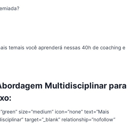
remiada?
o mais temais você aprenderá nessas 40h de coaching e
Abordagem Multidisciplinar para
xo:
=”green” size=”medium” icon=”none” text=”Mais
ciplinar” target=”_blank” relationship=”nofollow”