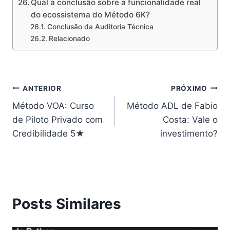
Qual a conclusão sobre a funcionalidade real
do ecossistema do Método 6K?
Conclusão da Auditoria Técnica
Relacionado
Navegação
ANTERIOR
PRÓXIMO
Método VOA: Curso
Método ADL de Fabio
de
de Piloto Privado com
Costa: Vale o
Post
Credibilidade 5★
investimento?
Posts Similares