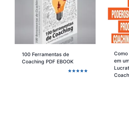
Como 
100 Ferramentas de
em um
Coaching PDF EBOOK
Lucra
Coach
Avaliação
5.00
de 5