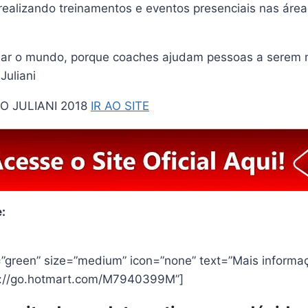
lizando treinamentos e eventos presenciais nas área
dar o mundo, porque coaches ajudam pessoas a serem m
Juliani
 JULIANI 2018
IR AO SITE
:
r=”green” size=”medium” icon=”none” text=”Mais inform
tps://go.hotmart.com/M7940399M”]