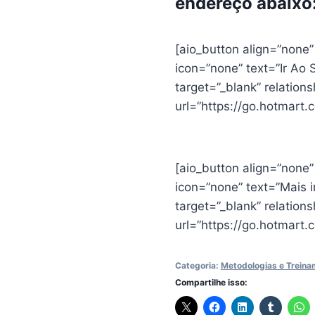
endereço abaixo
[aio_button align=”none
icon=”none” text=”Ir A
target=”_blank” relation
url=”https://go.hotmart
[aio_button align=”none
icon=”none” text=”Mais 
target=”_blank” relation
url=”https://go.hotmar
Categoria:
Metodologias e Trein
Compartilhe isso: