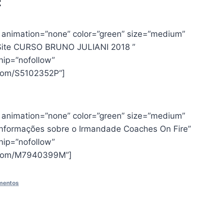
:
” animation=”none” color=”green” size=”medium”
o Site CURSO BRUNO JULIANI 2018 ”
ship=”nofollow”
.com/S5102352P”]
” animation=”none” color=”green” size=”medium”
informações sobre o Irmandade Coaches On Fire”
ship=”nofollow”
t.com/M7940399M”]
amentos