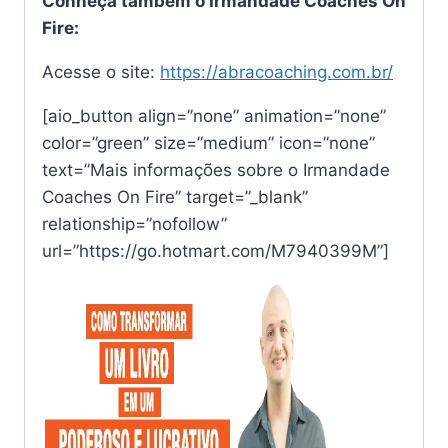
Conheça também o Irmandade Coaches On
Fire:
Acesse o site:
https://abracoaching.com.br/
[aio_button align=”none” animation=”none”
color=”green” size=”medium” icon=”none”
text=”Mais informações sobre o Irmandade
Coaches On Fire” target=”_blank”
relationship=”nofollow”
url=”https://go.hotmart.com/M7940399M”]