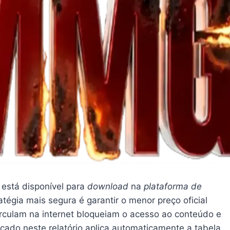
 está disponível para
download
na
plataforma de
atégia mais segura é garantir o menor preço oficial
irculam na internet bloqueiam o acesso ao conteúdo e
ado neste relatório aplica automaticamente a tabela