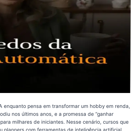
 IA enquanto pensa em transformar um hobby em renda,
lodiu nos últimos anos, e a promessa de “ganhar
para milhares de iniciantes. Nesse cenário, cursos que
 planners com ferramentas de inteligência artificial