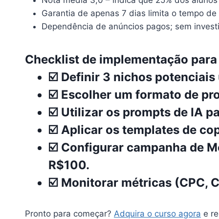
Nota média 3,0 – indica que 25% dos alunos
Garantia de apenas 7 dias limita o tempo de 
Dependência de anúncios pagos; sem investi
Checklist de implementação para 
☑️ Definir 3 nichos potenciais
☑️ Escolher um formato de pro
☑️ Utilizar os prompts de IA 
☑️ Aplicar os templates de co
☑️ Configurar campanha de M
R$100.
☑️ Monitorar métricas (CPC, 
Pronto para começar?
Adquira o curso agora
e re