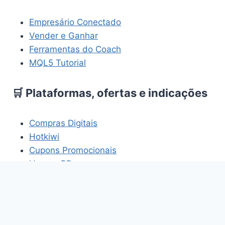
Empresário Conectado
Vender e Ganhar
Ferramentas do Coach
MQL5 Tutorial
🛒 Plataformas, ofertas e indicações
Compras Digitais
Hotkiwi
Cupons Promocionais
HomemBR
Os links acima fazem parte de projetos e
plataformas relacionados aos temas abordados
neste site.