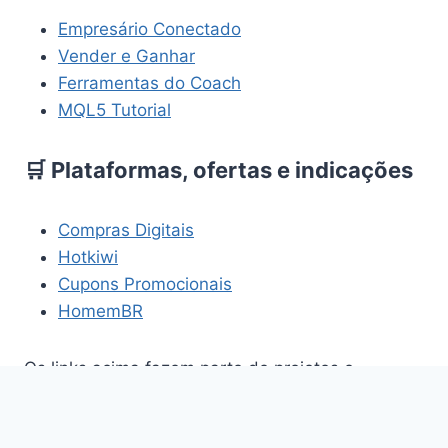
Empresário Conectado
Vender e Ganhar
Ferramentas do Coach
MQL5 Tutorial
🛒 Plataformas, ofertas e indicações
Compras Digitais
Hotkiwi
Cupons Promocionais
HomemBR
Os links acima fazem parte de projetos e
plataformas relacionados aos temas abordados
neste site.