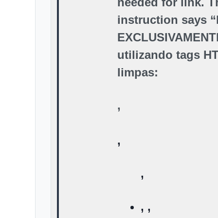
needed for link. T
instruction says 
EXCLUSIVAMENT
utilizando tags 
limpas:
,
,
,
,
,