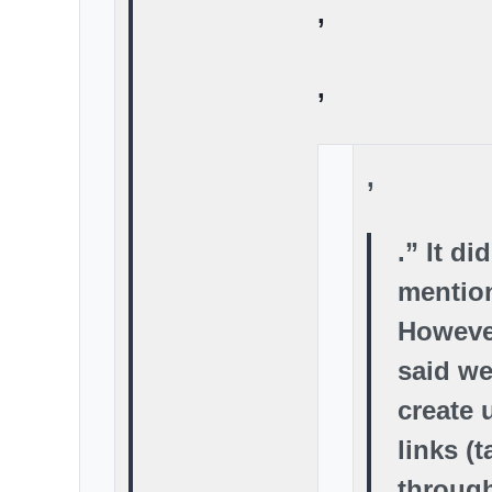
,
,
,
.” It di
menti
Howeve
said we
create 
links (
throug