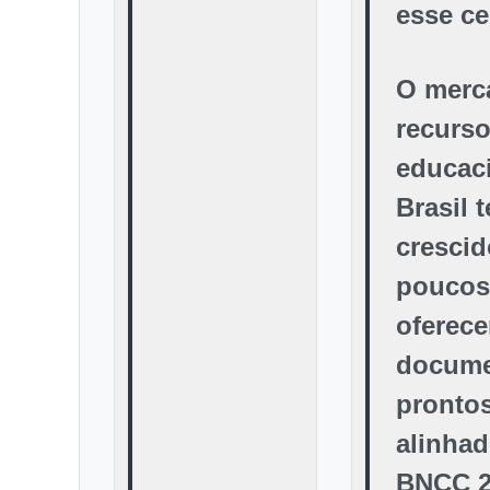
esse ce
O merc
recurs
educac
Brasil 
crescid
poucos
oferec
docume
prontos
alinhad
BNCC 2