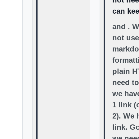
can kee
and
. 
not use
markd
formatt
plain 
need to
we have
1 link (
2). We 
link. 
we nee