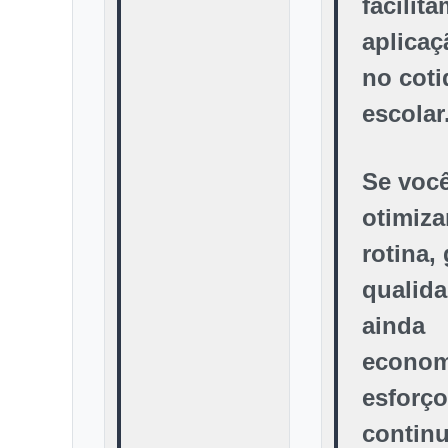
facilita
aplicaç
no coti
escolar
Se voc
otimiza
rotina, 
qualida
ainda
econom
esforço
contin