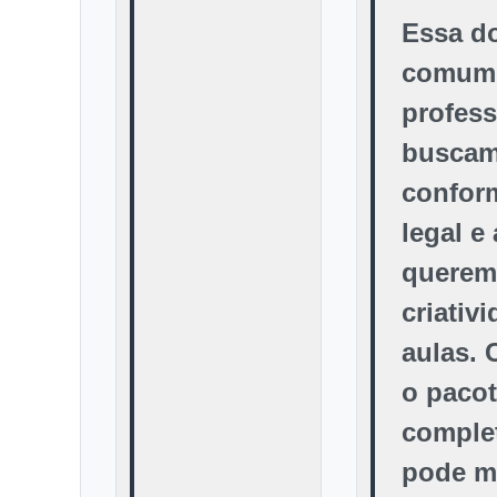
Essa do
comum 
profes
busca
confor
legal e
querem
criativ
aulas.
o paco
comple
pode m