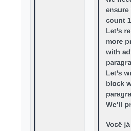
ensure
count 1
Let’s r
more pr
with a
paragr
Let’s wr
block w
paragr
We’ll p
Você j