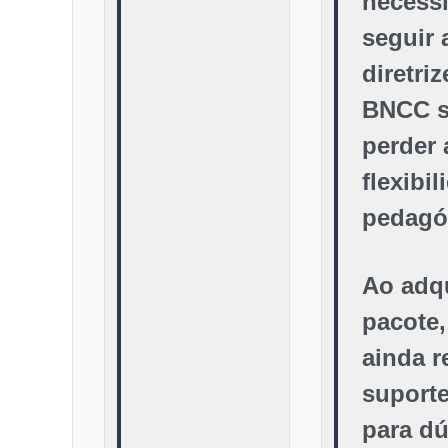
necess
seguir 
diretri
BNCC 
perder 
flexibi
pedagó
Ao adqu
pacote,
ainda r
suporte
para dú