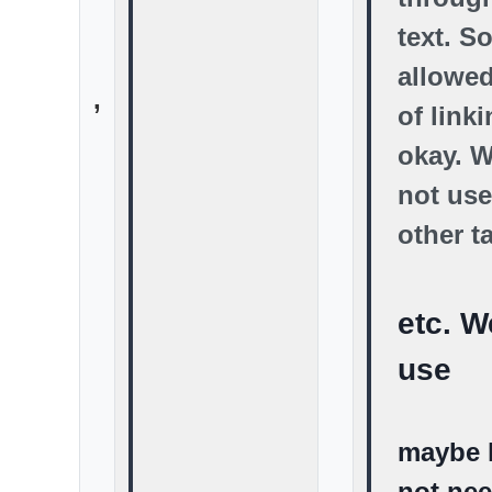
text. S
allowed
,
of link
okay. 
not use
other t
etc. W
use
maybe l
not ne