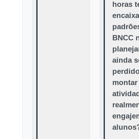
horas 
encaixa
padrõe
BNCC n
planej
ainda s
perdid
montar
ativida
realme
engaje
alunos