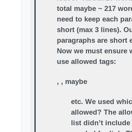
total maybe ~ 217 wo
need to keep each pa
short (max 3 lines). O
paragraphs are short
Now we must ensure 
use allowed tags:
,
, maybe
etc. We used
whic
allowed? The all
list didn’t includ