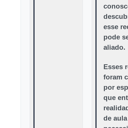
conosc
descub
esse re
pode s
aliado.
Esses 
foram c
por esp
que en
realida
de aula