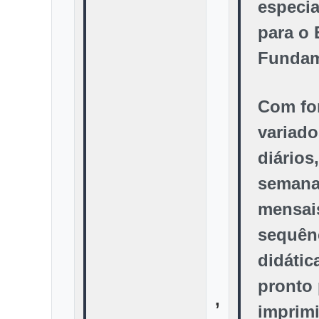
especi
para o
Fundam
Com fo
variado
diários,
semana
mensai
sequên
didátic
pronto 
,
imprimi