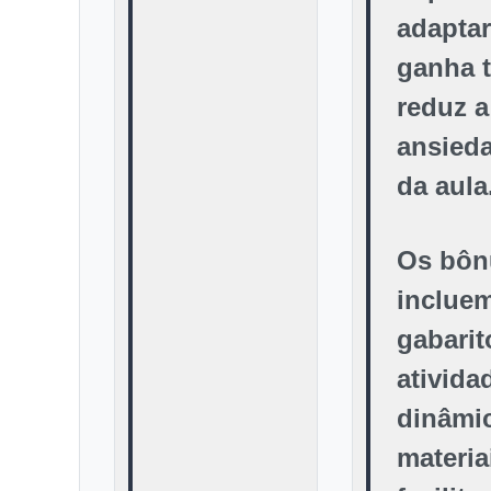
adaptar
ganha 
reduz a
ansied
da aula
Os bôn
inclue
gabarit
ativida
dinâmi
materia