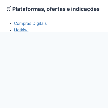
🛒 Plataformas, ofertas e indicações
Compras Digitais
Hotkiwi
Cupons Promocionais
HomemBR
Os links acima fazem parte de projetos e
plataformas relacionados aos temas abordados
neste site.