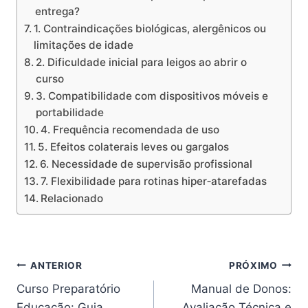
entrega?
1. Contraindicações biológicas, alergênicos ou
limitações de idade
2. Dificuldade inicial para leigos ao abrir o
curso
3. Compatibilidade com dispositivos móveis e
portabilidade
4. Frequência recomendada de uso
5. Efeitos colaterais leves ou gargalos
6. Necessidade de supervisão profissional
7. Flexibilidade para rotinas hiper‑atarefadas
Relacionado
Navegação
ANTERIOR
PRÓXIMO
Curso Preparatório
Manual de Donos:
de
Educação: Guia
Avaliação Técnica e