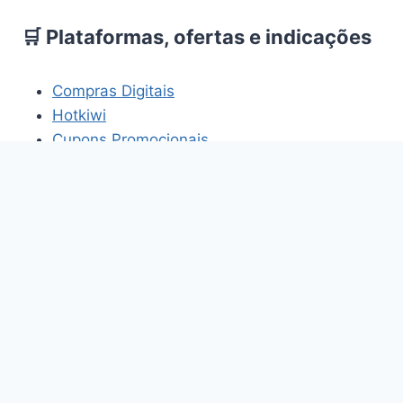
🛒 Plataformas, ofertas e indicações
Compras Digitais
Hotkiwi
Cupons Promocionais
HomemBR
Os links acima fazem parte de projetos e
plataformas relacionados aos temas abordados
neste site.