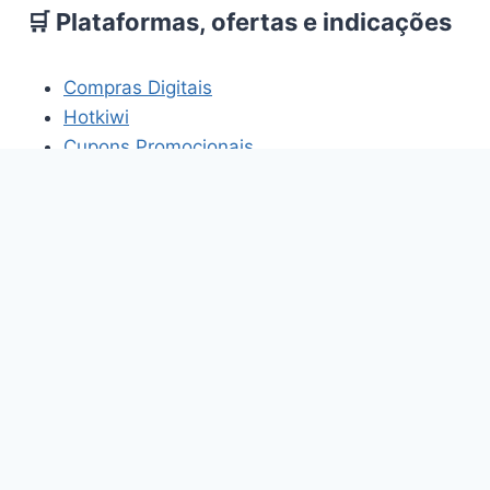
🛒 Plataformas, ofertas e indicações
Compras Digitais
Hotkiwi
Cupons Promocionais
HomemBR
Os links acima fazem parte de projetos e
plataformas relacionados aos temas abordados
neste site.