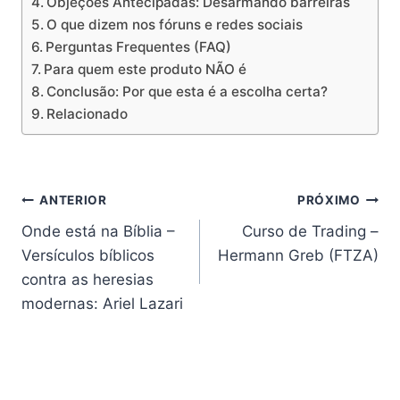
Objeções Antecipadas: Desarmando barreiras
O que dizem nos fóruns e redes sociais
Perguntas Frequentes (FAQ)
Para quem este produto NÃO é
Conclusão: Por que esta é a escolha certa?
Relacionado
Navegação
ANTERIOR
PRÓXIMO
Onde está na Bíblia –
Curso de Trading –
de
Versículos bíblicos
Hermann Greb (FTZA)
Post
contra as heresias
modernas: Ariel Lazari