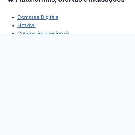
Compras Digitais
Hotkiwi
Cupons Promocionais
HomemBR
Os links acima fazem parte de projetos e
plataformas relacionados aos temas abordados
neste site.