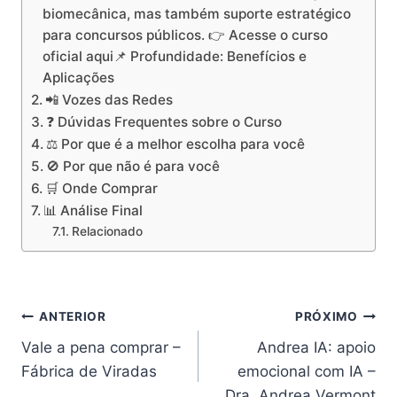
biomecânica, mas também suporte estratégico
para concursos públicos. 👉 Acesse o curso
oficial aqui📌 Profundidade: Benefícios e
Aplicações
📲 Vozes das Redes
❓ Dúvidas Frequentes sobre o Curso
⚖️ Por que é a melhor escolha para você
🚫 Por que não é para você
🛒 Onde Comprar
📊 Análise Final
Relacionado
Navegação
ANTERIOR
PRÓXIMO
Vale a pena comprar –
Andrea IA: apoio
de
Fábrica de Viradas
emocional com IA –
Post
Dra. Andrea Vermont