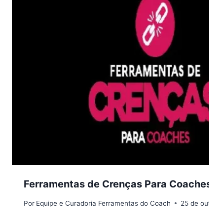
Ferramentas de Crenças Para Coaches R
Por
Equipe e Curadoria Ferramentas do Coach
25 de outub