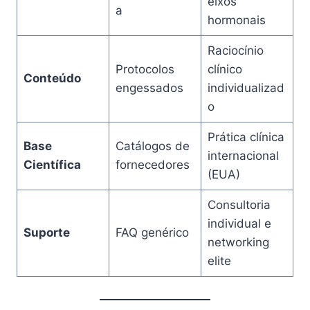
eixos
a
hormonais
Raciocínio
Protocolos
clínico
Conteúdo
engessados
individualizad
o
Prática clínica
Base
Catálogos de
internacional
Científica
fornecedores
(EUA)
Consultoria
individual e
Suporte
FAQ genérico
networking
elite