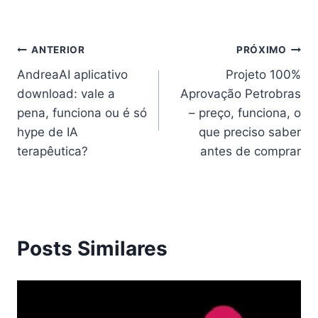
Navegação
ANTERIOR
PRÓXIMO
AndreaAI aplicativo
Projeto 100%
de
download: vale a
Aprovação Petrobras
Post
pena, funciona ou é só
– preço, funciona, o
hype de IA
que preciso saber
terapêutica?
antes de comprar
Posts Similares