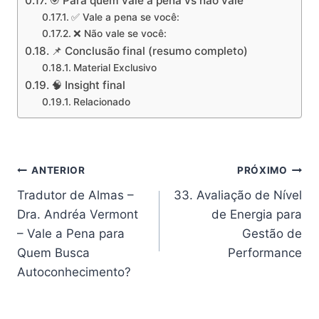
🎯 Para quem vale a pena vs não vale
✅ Vale a pena se você:
❌ Não vale se você:
📌 Conclusão final (resumo completo)
Material Exclusivo
🧠 Insight final
Relacionado
Navegação
ANTERIOR
PRÓXIMO
Tradutor de Almas –
33. Avaliação de Nível
de
Dra. Andréa Vermont
de Energia para
Post
– Vale a Pena para
Gestão de
Quem Busca
Performance
Autoconhecimento?