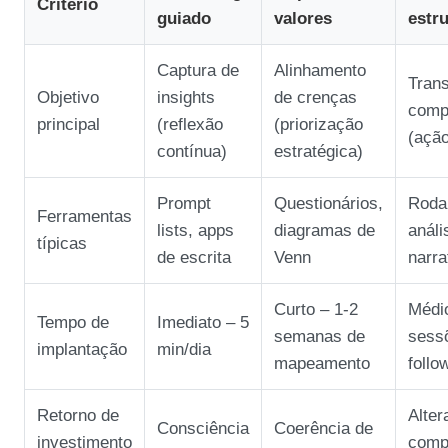
Critério
guiado
valores
estr
Captura de
Alinhamento
Tran
Objetivo
insights
de crenças
comp
principal
(reflexão
(priorização
(ação
contínua)
estratégica)
Prompt
Questionários,
Roda 
Ferramentas
lists, apps
diagramas de
análi
típicas
de escrita
Venn
narra
Curto – 1‑2
Médio
Tempo de
Imediato – 5
semanas de
sess
implantação
min/dia
mapeamento
follo
Retorno de
Alter
Consciência
Coerência de
investimento
comp