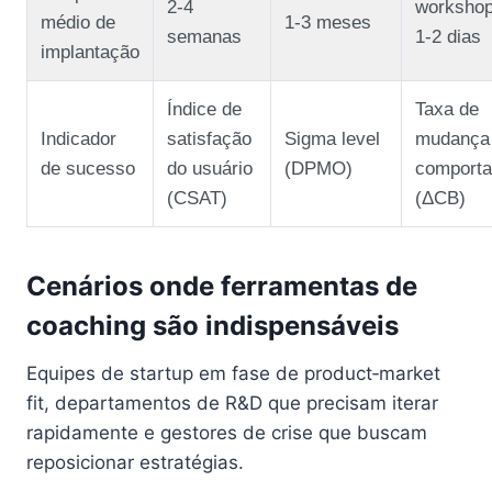
2‑4
workshop
médio de
1‑3 meses
semanas
1‑2 dias
implantação
Índice de
Taxa de
Indicador
satisfação
Sigma level
mudança
de sucesso
do usuário
(DPMO)
comport
(CSAT)
(ΔCB)
Cenários onde ferramentas de
coaching são indispensáveis
Equipes de startup em fase de product‑market
fit, departamentos de R&D que precisam iterar
rapidamente e gestores de crise que buscam
reposicionar estratégias.