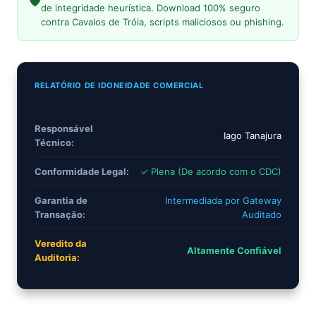
🛡️
de integridade heurística. Download 100% seguro
contra Cavalos de Tróia, scripts maliciosos ou phishing.
RELATÓRIO DE IDONEIDADE COMERCIAL
Responsável
Iago Tanajura
Técnico:
Conformidade Legal:
✓ Plena (De acordo com o CDC)
Garantia de
Intermediada por Gateway
Transação:
Auditado
Veredito da
Altamente Confiável
Auditoria: