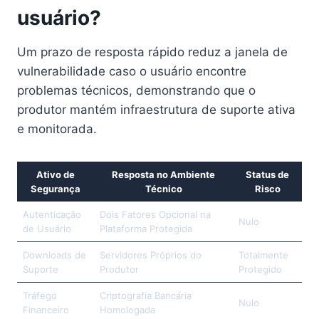
usuário?
Um prazo de resposta rápido reduz a janela de
vulnerabilidade caso o usuário encontre
problemas técnicos, demonstrando que o
produtor mantém infraestrutura de suporte ativa
e monitorada.
Ativo de
Resposta no Ambiente
Status de
Segurança
Técnico
Risco
Autenticação
Dois Fatores Opcional na
Nulo
de Usuário
Plataforma Protegida
Downloads de
Servidores Próprios do
Totalmente
Suporte
Produtor
Protegido
Tráfego
Criptografia Bancária
Nulo
Financeiro
Homologada