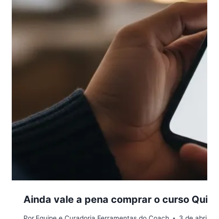
Ainda vale a pena comprar o curso Quiro
Por
Equipe e Curadoria Ferramentas do Coach
3 de abril d