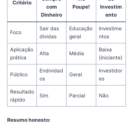
Critério
com
Poupe!
Investim
Dinheiro
ento
Sair das
Educação
Investime
Foco
dívidas
geral
ntos
Aplicação
Baixa
Alta
Média
prática
(iniciante)
Endividad
Investidor
Público
Geral
os
es
Resultado
Sim
Parcial
Não
rápido
Resumo honesto: