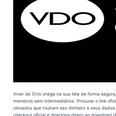
Viver de Orto chega na sua tela de forma segur
membros sem intermediários. Procurar o link ofic
clonados que roubam seu dinheiro e seus dados.
checkout oficial e direciona direto ao download d