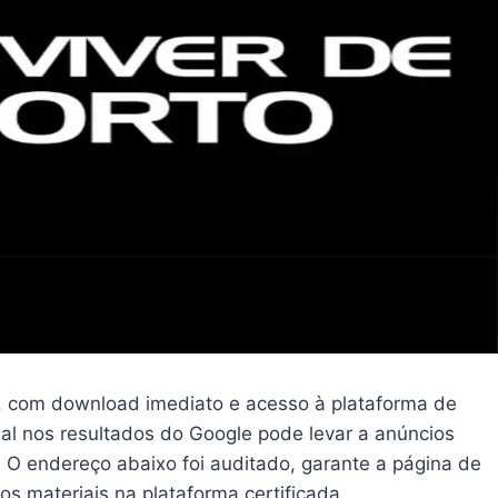
a, com download imediato e acesso à plataforma de
ial nos resultados do Google pode levar a anúncios
 O endereço abaixo foi auditado, garante a página de
os materiais na plataforma certificada.