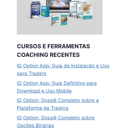
CURSOS E FERRAMENTAS
COACHING RECENTES
IQ Option App: Guia de Instalação e Uso
para Traders
IQ Option App: Guia Definitivo para
Download e Uso Mobile
IQ Option: Dossiê Completo sobre a
Plataforma de Trading
IQ Option: Dossiê Completo sobre
Opções Binárias