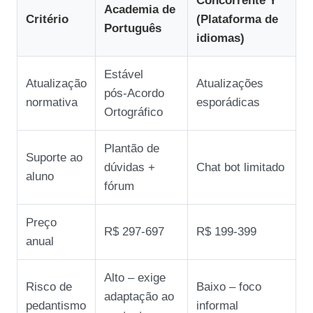
Concorrente Y
Academia de
Critério
(Plataforma de
Português
idiomas)
Estável
Atualização
Atualizações
pós‑Acordo
normativa
esporádicas
Ortográfico
Plantão de
Suporte ao
dúvidas +
Chat bot limitado
aluno
fórum
Preço
R$ 297‑697
R$ 199‑399
anual
Alto – exige
Risco de
Baixo – foco
adaptação ao
pedantismo
informal