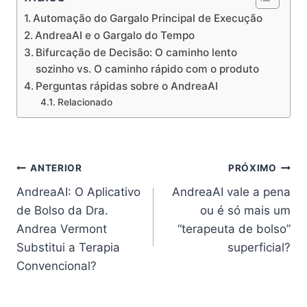
Automação do Gargalo Principal de Execução
AndreaAI e o Gargalo do Tempo
Bifurcação de Decisão: O caminho lento
sozinho vs. O caminho rápido com o produto
Perguntas rápidas sobre o AndreaAI
Relacionado
Navegação
ANTERIOR
PRÓXIMO
AndreaAI: O Aplicativo
AndreaAI vale a pena
de
de Bolso da Dra.
ou é só mais um
Post
Andrea Vermont
“terapeuta de bolso”
Substitui a Terapia
superficial?
Convencional?