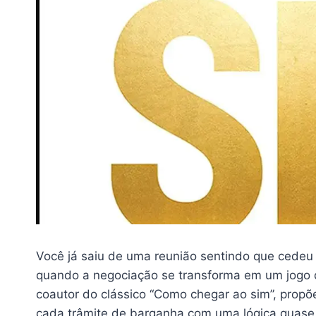
Você já saiu de uma reunião sentindo que cede
quando a negociação se transforma em um jogo de
coautor do clássico “Como chegar ao sim”, prop
cada trâmite de barganha com uma lógica quase c