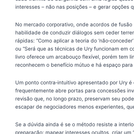
interesses – não nas posições – e gerar opções
No mercado corporativo, onde acordos de fusão 
habilidade de conduzir diálogos sem ceder terre
rápidas: “Como aplicar a teoria do ‘não‑conced
ou “Será que as técnicas de Ury funcionam em con
livro oferece um arcabouço flexível, porém tem 
reconhecem o benefício mútuo e há espaço para c
Um ponto contra‑intuitivo apresentado por Ury é
frequentemente abre portas para concessões invi
revisão que, no longo prazo, preservam seu pod
escapar de negociadores menos experientes, qu
Se a dúvida ainda é se o método resiste a interl
preparação: mapear interesses ocultos, criar um 