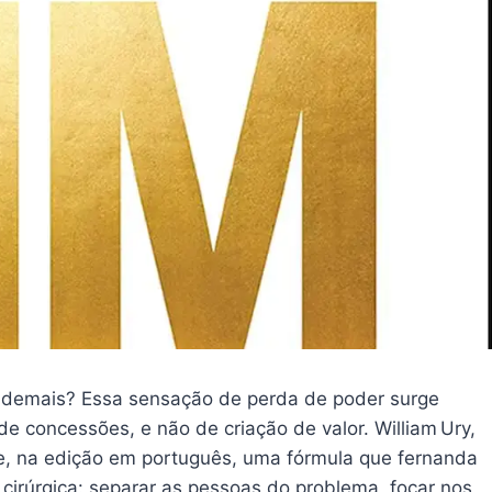
u demais? Essa sensação de perda de poder surge
 concessões, e não de criação de valor. William Ury,
õe, na edição em português, uma fórmula que fernanda
irúrgica: separar as pessoas do problema, focar nos