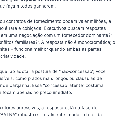
 que façam todos ganharem.
ou contratos de fornecimento podem valer milhões, a
no é rara e cobiçada. Executivos buscam respostas
er’ em uma negociação com um fornecedor dominante?”
flitos familiares?”. A resposta não é monocromática; o
limites – funciona melhor quando ambas as partes
riatividade.
 que, ao adotar a postura de “não‑concessão”, você
síveis, como prazos mais longos ou cláusulas de
er de barganha. Essa “concessão latente” costuma
e focam apenas no preço imediato.
ocutores agressivos, a resposta está na fase de
“BATNA” robusto e, literalmente, mudar o foco da