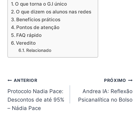
O que torna o G.I único
O que dizem os alunos nas redes
Benefícios práticos
Pontos de atenção
FAQ rápido
Veredito
Relacionado
Navegação
ANTERIOR
PRÓXIMO
Protocolo Nadia Pace:
Andrea IA: Reflexão
de
Descontos de até 95%
Psicanalítica no Bolso
Post
– Nádia Pace