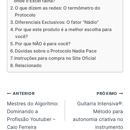
onde o Excel falha?
O que dizem as redes: O termômetro do
Protocolo
Diferenciais Exclusivos: O fator “Nádio”
Por que este produto é a melhor escolha para
você?
Por que NÃO é para você?
Dúvidas sobre o Protocolo Nadia Pace
Instruções para compra no Site Oficial
Relacionado
Navegação
ANTERIOR
PRÓXIMO
Mestres do Algoritmo:
Guitarra Intensiva®:
de
Dominando a
Método para
Post
Profissão Youtuber –
autonomia criativa no
Caio Ferreira
instrumento