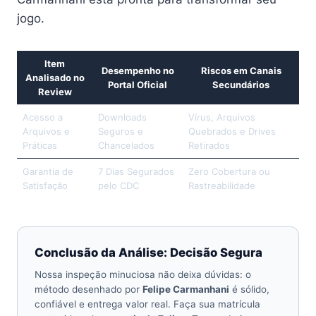
jogo.
Item
Desempenho no
Riscos em Canais
Analisado no
Portal Oficial
Secundários
Review
Acesso a
Downloads
Vírus, Arquivos
Arquivos e
Seguros e
Quebrados e Drives
Práticas
Chancelados
Retirados
Garantia de
7 Dias Segurados
Zero Cobertura ou
Satisfação
pelo CDC
Rastreabilidade
Conclusão da Análise: Decisão Segura
Nossa inspeção minuciosa não deixa dúvidas: o
método desenhado por
Felipe Carmanhani
é sólido,
confiável e entrega valor real. Faça sua matrícula