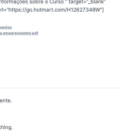
nformações sobre o Curso ” target=”_blank”
 url=”https://go.hotmart.com/H12627348W”]
amentos
ra emagrecimento pdf
ente.
hing.