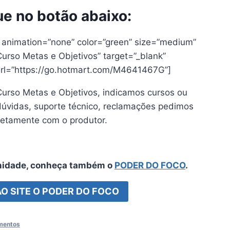
ue no botão abaixo:
” animation=”none” color=”green” size=”medium”
Curso Metas e Objetivos” target=”_blank”
 url=”https://go.hotmart.com/M4641467G”]
l Curso Metas e Objetivos, indicamos cursos ou
úvidas, suporte técnico, reclamações pedimos
retamente com o produtor.
nidade, conheça também o
PODER DO FOCO
.
AO SITE O PODER DO FOCO
amentos