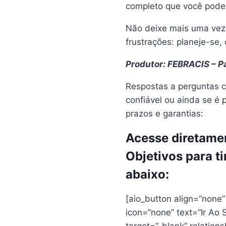
completo que você pode
Não deixe mais uma vez 
frustrações: planeje-se
Produtor: FEBRACIS – Pa
Respostas a perguntas c
confiável ou ainda se é 
prazos e garantias:
Acesse diretamen
Objetivos para t
abaixo:
[aio_button align=”none
icon=”none” text=”Ir Ao 
target=”_blank” relation