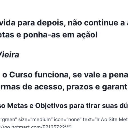
ida para depois, não continue a
etas e ponha-as em ação!
ieira
 Curso funciona, se vale a pena,
ormas de acesso, prazos e garant
o Metas e Objetivos para tirar suas d
”green” size=”medium” icon=”none” text=”Ir Ao Site Meta
ps://go.hotmart.com/F2125722V”]