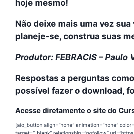
hoje mesmo!
Não deixe mais uma vez sua v
planeje-se, construa suas m
Produtor: FEBRACIS – Paulo V
Respostas a perguntas como o
possível fazer o download, f
Acesse diretamente o site do Curs
[aio_button align=”none” animation=”none” color=
target=”_blank” relationship=”nofollow” url=”htt