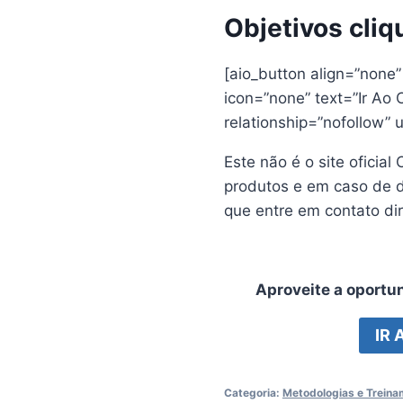
Objetivos cliq
[aio_button align=”none
icon=”none” text=”Ir Ao 
relationship=”nofollow”
Este não é o site oficia
produtos e em caso de d
que entre em contato di
Aproveite a oportu
IR 
Categoria:
Metodologias e Trein