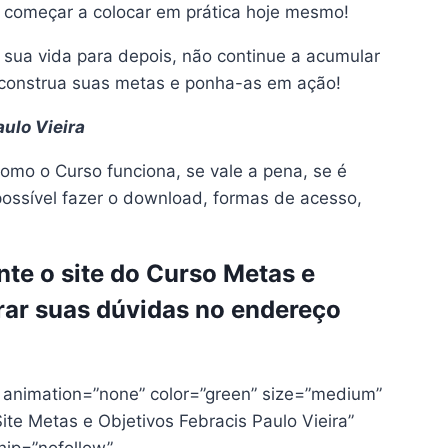
 começar a colocar em prática hoje mesmo!
sua vida para depois, não continue a acumular
, construa suas metas e ponha-as em ação!
ulo Vieira
omo o Curso funciona, se vale a pena, se é
possível fazer o download, formas de acesso,
te o site do Curso Metas e
irar suas dúvidas no endereço
” animation=”none” color=”green” size=”medium”
Site Metas e Objetivos Febracis Paulo Vieira”
ship=”nofollow”